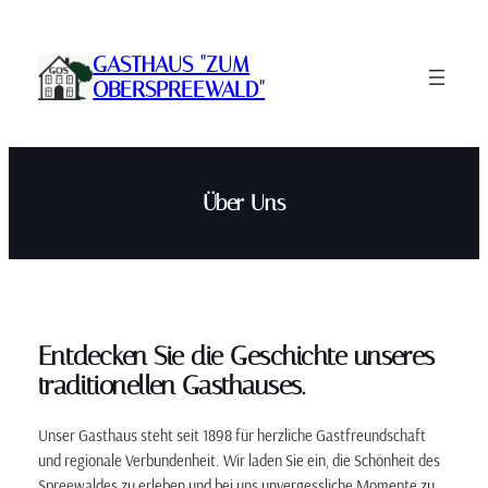
Zum
Inhalt
GASTHAUS "ZUM
springen
OBERSPREEWALD"
Über Uns
Entdecken Sie die Geschichte unseres
traditionellen Gasthauses.
Unser Gasthaus steht seit 1898 für herzliche Gastfreundschaft
und regionale Verbundenheit. Wir laden Sie ein, die Schönheit des
Spreewaldes zu erleben und bei uns unvergessliche Momente zu